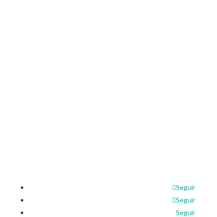
Inicio
Nosotros
Cómo Asociarse
Responsabilidad Social
Contacto
Agencias
Líneas de Crédito
Cuentas de Ahorro
Canales Electrónicos
Pago de Servicios
Remesas Familiares
Síguenos en nuestras Redes
Seguir
Seguir
Seguir