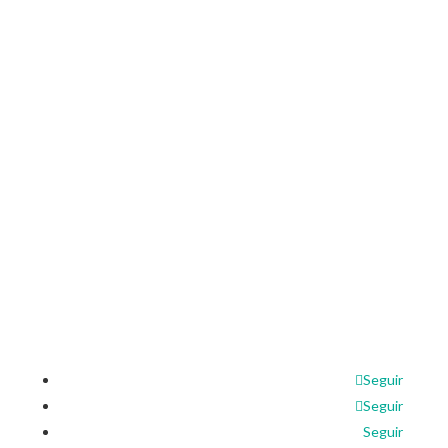
Inicio
Nosotros
Cómo Asociarse
Responsabilidad Social
Contacto
Agencias
Líneas de Crédito
Cuentas de Ahorro
Canales Electrónicos
Pago de Servicios
Remesas Familiares
Síguenos en nuestras Redes
Seguir
Seguir
Seguir